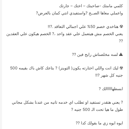
كلمي مامتك -صاحبتك – اختك – جارتك
واعملي معاها الصــح ?واستفيدي انتي كمان بالعرض?
☢️ هتاخدي خصم 50% علي اجمالي التعاقد .?‼️
يعني الخصم مش هيتعمل علي عقد واحد ،? الخصم هيكون علي العقدين
??
⚠️ لسه مخلصناش رايح فين ??
☢️ ليك انت واللي اختارته يكون( التوينز) ? بتاعك كاش باك بقيمه 500
جنيه كل شهر ?‼️
ابسطهااااالك ?
? يعني هتقدر تستفيد او تطلب اي خدمه تانيه من عندنا بشكل مجاني
طول ما هيا تحت الـ 500 جنيه ?
ايوه ايوه زي ما بقولك كدا ??