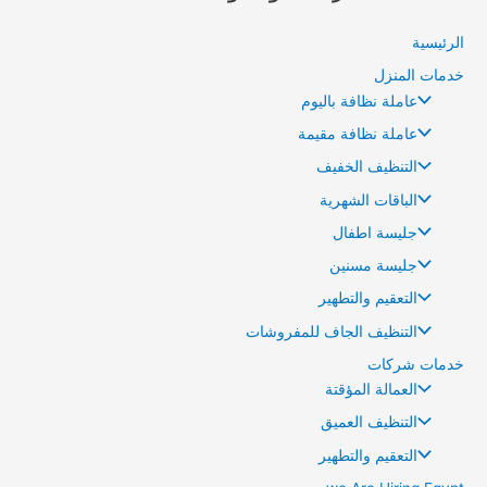
التنظيف الخفيف
الباقات الشهرية
جليسة اطفال
جليسة مسنين
التعقيم والتطهير
التنظيف الجاف للمفروشات
خدمات شركات
العمالة المؤقتة
التنظيف العميق
التعقيم والتطهير
we Are Hiring Egypt
من نحن
تواصل معنا
سياسه الخصوصيه
الارشيف