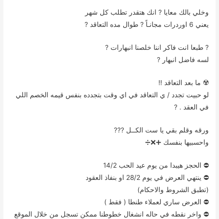
وخلي بالك معايا ? انك هتقدر تطلب كل شهر
يعني 6 اوردرات مجانـاً ? طوال مده التعاقد ?
? طبعا انت فاكر اننا خلصنا انبهارات ?
لسه فاضل انبهار ?
☢️ ما بعد التعاقد ‼️
لو حبيت تجدد / ي التعاقد في اي وقت بتجدده بنفس قيمه الخصم اللي
في العقد . ?
ورقه وقلم بقي يا ست الكــل ???
واحسبيها بنفسك ➕❌➗
⛔ الحجز هيبدا من يوم عيد الحب 14/2
⛔ ينتهي العرض في يوم 28/2 او بنفاذ العقود
(تطبق الشروط والاحكام)
⛔ العرض ساري لعملاء طنطا ( فقط )
⛔ واخر نقطه في حاله انشغال خطوطنا ممكن تسجل من خلال الموقع