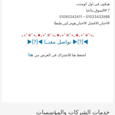
هيكون في اول كومنت.
? #السوق_بتاعنا
01033432988 – 01060242411
#اختار_الافضل #اختار_هوم_كير_طنطا
｡+ﾟ☆ﾟ+｡★｡+ﾟ☆ﾟ+｡★｡+ﾟ☆ﾟ+｡★｡+ﾟ☆ﾟ+｡
◄[?]► تواصل معنــا ◄[?]►
هنا
اضغط هنا للاشتراك فى العرض من
خدمات الشركات والمؤسسات
الرئيسية
خدمات المنزل
عاملة نظافة باليوم
عاملة نظافة مقيمة