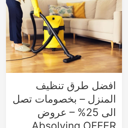
طرق
تنظيف
المنزل
–
بخصومات
تصل
الى
25%
–
عروض
Absolving
افضل طرق تنظيف
OFFER
المنزل – بخصومات تصل
الى 25% – عروض
Absolving OFFER